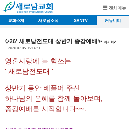
전체메뉴
교회소개
새로남소식
SRNTV
커뮤니티
✨️26' 새로남전도대 상반기 종강예배✨️
이시화A
2026.07.05 06:14:51
영혼사랑에 늘 힘쓰는
' 새로남전도대 '
상반기 동안 베풀어 주신
하나님의 은혜를 함께 돌아보며,
종강예배를 시작합니다~~.