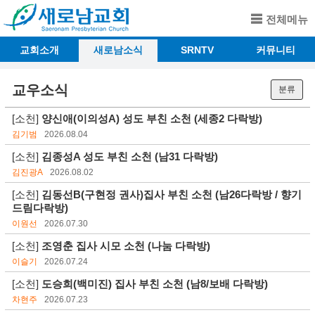
전체메뉴
교회소개
새로남소식
SRNTV
커뮤니티
교우소식
분류
[소천]
양신애(이의성A) 성도 부친 소천 (세종2 다락방)
김기범
2026.08.04
[소천]
김종성A 성도 부친 소천 (남31 다락방)
김진광A
2026.08.02
[소천]
김동선B(구현정 권사)집사 부친 소천 (남26다락방 / 향기
드림다락방)
이원선
2026.07.30
[소천]
조영춘 집사 시모 소천 (나눔 다락방)
이슬기
2026.07.24
[소천]
도승희(백미진) 집사 부친 소천 (남8/보배 다락방)
차현주
2026.07.23