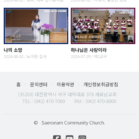
나의 소망
하나님은 사랑이라
2026-08-02
노미란 집사
2026-07-29
여2교구
홈
문의센터
이용약관
개인정보취급방침
(35203) 대전광역시 서구 대덕대로 378 새로남교회
TEL :
(042) 470-7000
FAX : (042) 470-8000
©
Saeronam Community Church.