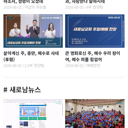
하소서, 성령이 오셨네
과, 사랑한다 말하시네
2026-08-02
아삽의 자손들
2026-08-02
4부 찬양팀
살아계신 주, 충만, 예수로 사네
큰 영화로신 주, 예수 우리 왕이
(후렴)
여, 예수 피를 힘입어
2026-08-02
2,3부 찬양팀
2026-08-02
예배찬양
# 새로남뉴스