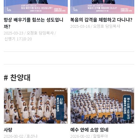
항상 배우기를 힘쓰는 성도입니
복음의 감격을 체험하고 다니냐?
까?
2025-03-16
오정호 담임목사
2025-03-23
오정호 담임목사
신명기 17:18-20
# 찬양대
사랑
예수 안에 소망 있네
2026-08-02
호산나
2026-08-02
할렐루야