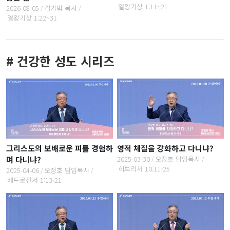
열왕기상 1:11~21
2026-08-05
김기범 목사
열왕기상 1:22~31
# 건강한 성도 시리즈
그리스도의 보배로운 피를 경험하
영적 체질을 강화하고 다니냐?
며 다니냐?
2025-03-30
오정호 담임목사
히브리서 10:11-25
2025-04-06
오정호 담임목사
베드로전서 1:13-21