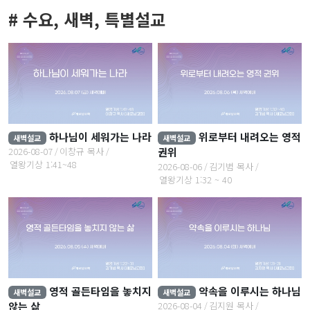
# 수요, 새벽, 특별설교
하나님이 세워가는 나라
위로부터 내려오는 영적
새벽설교
새벽설교
2026-08-07
이창규 목사
권위
열왕기상 1:41~48
2026-08-06
김기범 목사
열왕기상 1:32 ~ 40
영적 골든타임을 놓치지
약속을 이루시는 하나님
새벽설교
새벽설교
않는 삶
2026-08-04
김지원 목사