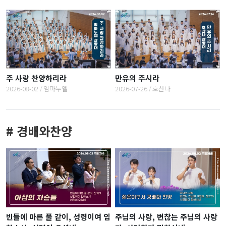
주 사랑 찬양하리라
만유의 주시라
2026-08-02
임마누엘
2026-07-26
호산나
# 경배와찬양
빈들에 마른 풀 같이, 성령이여 임
주님의 사랑, 변찮는 주님의 사랑