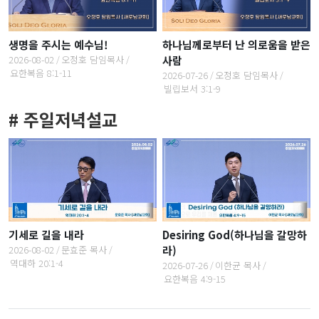
생명을 주시는 예수님!
하나님께로부터 난 의로움을 받은
2026-08-02
오정호 담임목사
사람
요한복음 8:1-11
2026-07-26
오정호 담임목사
빌립보서 3:1-9
# 주일저녁설교
기세로 길을 내라
Desiring God(하나님을 갈망하
2026-08-02
문효준 목사
라)
역대하 20:1-4
2026-07-26
이한균 목사
요한복음 4:9-15