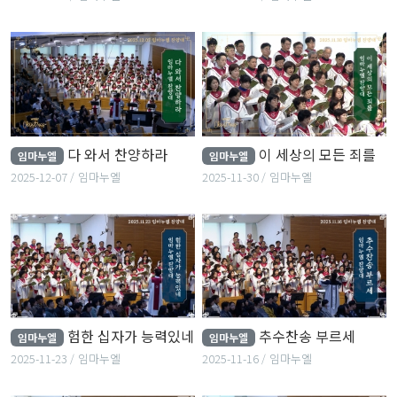
다 와서 찬양하라
이 세상의 모든 죄를
임마누엘
임마누엘
2025-12-07
임마누엘
2025-11-30
임마누엘
험한 십자가 능력있네
추수찬송 부르세
임마누엘
임마누엘
2025-11-23
임마누엘
2025-11-16
임마누엘