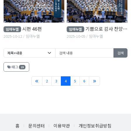
시편 46편
기쁨으로 감사 찬양하라
임마누엘
임마누엘
2025-10-12
임마누엘
2025-10-05
임마누엘
검색
태그
19
(current)
2
3
4
5
6
홈
문의센터
이용약관
개인정보취급방침