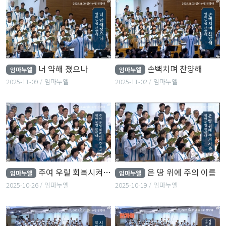
너 약해 졌으나
손뼉치며 찬양해
임마누엘
임마누엘
2025-11-09
임마누엘
2025-11-02
임마누엘
주여 우릴 회복시켜 주소서
온 땅 위에 주의 이름
임마누엘
임마누엘
2025-10-26
임마누엘
2025-10-19
임마누엘