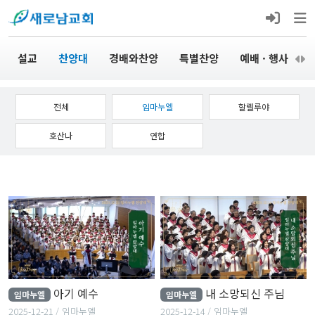
설교
찬양대
경배와찬양
특별찬양
예배 · 행사
전체
임마누엘
할렐루야
호산나
연합
아기 예수
내 소망되신 주님
임마누엘
임마누엘
2025-12-21
임마누엘
2025-12-14
임마누엘