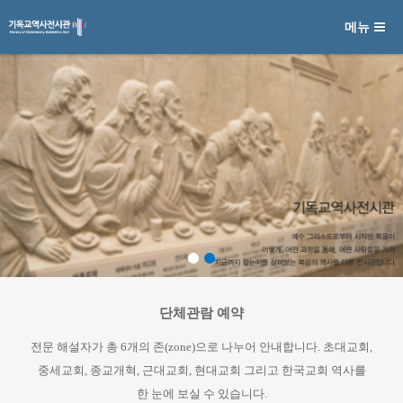
메뉴
메뉴 건너뛰기
단체관람 예약
전문 해설자가
총
6개의
존(zone)으로
나누어
안내합니다.
초대교회,
중세교회,
종교개혁,
근대교회,
현대교회
그리고
한국교회
역사를
한 눈에
보실
수
있습니다.