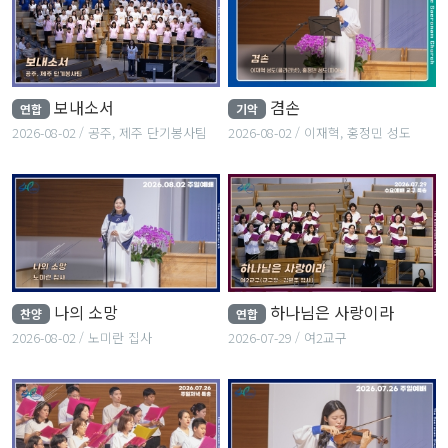
보내소서
겸손
연합
기악
2026-08-02
공주, 제주 단기봉사팀
2026-08-02
이재혁, 홍정민 성도
나의 소망
하나님은 사랑이라
찬양
연합
2026-08-02
노미란 집사
2026-07-29
여2교구