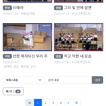
이때라
그의 빛 안에 살면
찬양
연합
2026-07-19
새로남코랄
2026-07-15
49,50여전도회
선한 목자되신 우리 주
작고 약한 내 모습
기악
연합
2026-07-12
2026-07-08
47,48여전도회
공혜린 성도, 배지원 집사
검색
태그
19
(current)
1
2
3
4
5