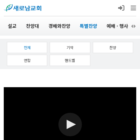
설교
찬양대
경배와찬양
특별찬양
예배 · 행사
전체
기악
찬양
연합
핸드벨