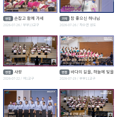
손잡고 함께 가세
참 좋으신 하나님
연합
기악
2026-07-26
부부13교구
2026-07-26
차수연 성도
사랑
바다의 길을, 하늘에 빛을
연합
연합
2026-07-22
여1교구
2026-07-19
부부11교구