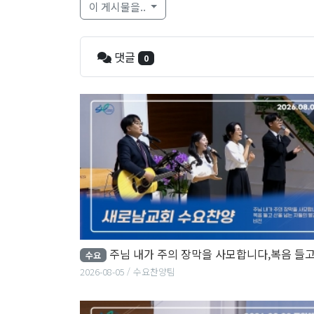
이 게시물을..
댓글
0
주님 내가 주의 장막을 사모합니다,복음 들고 산을..
수요
2026-08-05
수요찬양팀