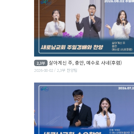
살아계신 주, 충만, 예수로 사네(후렴)
2,3부
2026-08-02
2,3부 찬양팀