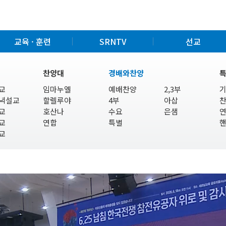
교육 · 훈련
SRNTV
선교
찬양대
경배와찬양
교
임마누엘
예배찬양
2,3부
녁설교
할렐루야
4부
아삽
교
호산나
수요
은샘
교
연합
특별
교