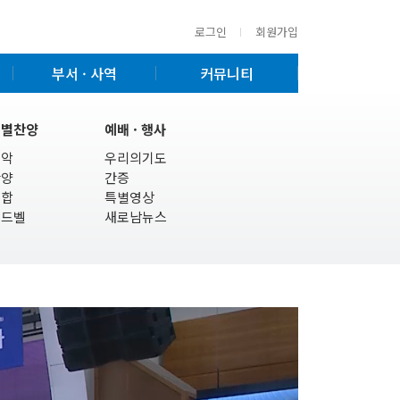
로그인
회원가입
부서 · 사역
커뮤니티
특별찬양
예배 · 행사
기악
우리의기도
찬양
간증
연합
특별영상
핸드벨
새로남뉴스