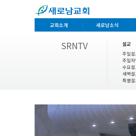
교회소개
새로남소식
SRNTV
설교
주일설
주일저
수요설
새벽설
특별설