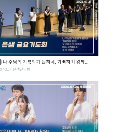
나 주님의 기쁨되기 원하네, 기뻐하며 왕께...
07-31
은샘찬양팀