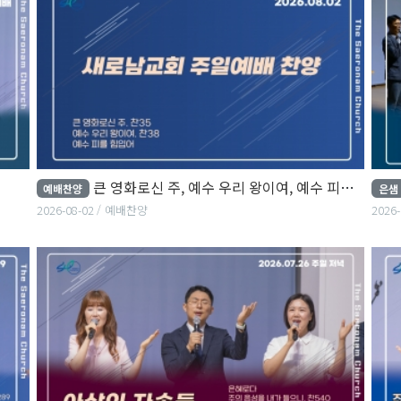
큰 영화로신 주, 예수 우리 왕이여, 예수 피를 힘입어
예배찬양
은샘
2026-08-02
예배찬양
2026-