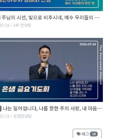
주님의 시선, 빛으로 비추시네, 예수 우리들의 밝은 빛
07-26
4부 찬양팀
나는 일어섭니다, 나를 향한 주의 사랑, 내 마음을 가득채운...
07-24
은샘찬양팀
태그
19