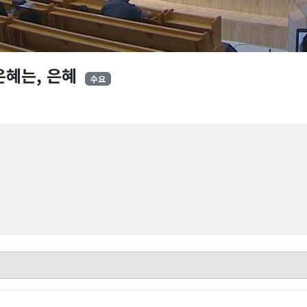
은혜는, 은혜
수요