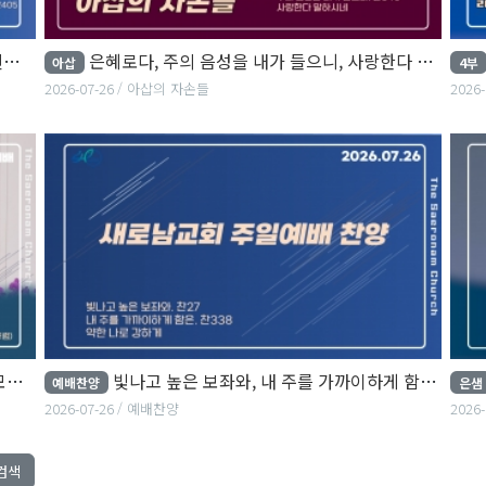
.
은혜로다, 주의 음성을 내가 들으니, 사랑한다 말하시네
아삽
4부
2026-07-26
아삽의 자손들
2026-
름
빛나고 높은 보좌와, 내 주를 가까이하게 함은, 약한 나로 강하게
예배찬양
은샘
2026-07-26
예배찬양
2026-
검색