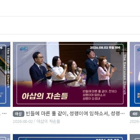
.
빈들에 마른 풀 같이, 성령이여 임하소서, 성령이 오셨네
아삽
4부
2026-08-02
아삽의 자손들
2026-