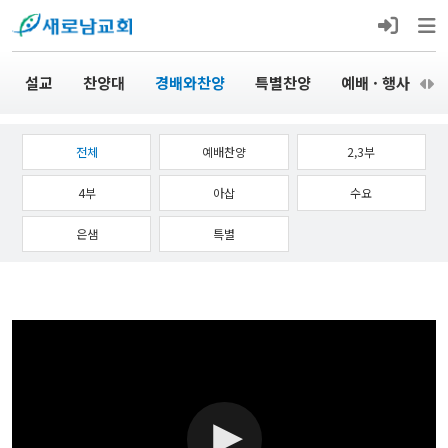
설교
찬양대
경배와찬양
특별찬양
예배 · 행사
전체
예배찬양
2,3부
4부
아삽
수요
은샘
특별