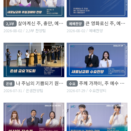
살아계신 주, 충만, 예수로 사네(후렴)
큰 영화로신 주, 예수 우리 왕이여, 예수 피를 힘입어
2,3부
예배찬양
2026-08-02
2,3부 찬양팀
2026-08-02
예배찬양
나 주님의 기쁨되기 원하네, 기뻐하며 왕께...
주께 가까이, 주 예수 내 맘에 들어와, 주의 친절한 팔에 안기세...
은샘
수요
2026-07-31
은샘찬양팀
2026-07-29
수요찬양티