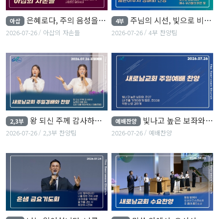
은혜로다, 주의 음성을 내가 들으니, 사랑한다 말하시네
주님의 시선, 빛으로 비추시네, 예수 우리들의 밝은 빛
아삽
4부
2026-07-26
아삽의 자손들
2026-07-26
4부 찬양팀
왕 되신 주께 감사하세, 능력의 이름 예수, 모든 이름 위에 뛰어난 이름
빛나고 높은 보좌와, 내 주를 가까이하게 함은, 약한 나로 강하게
2,3부
예배찬양
2026-07-26
2,3부 찬양팀
2026-07-26
예배찬양