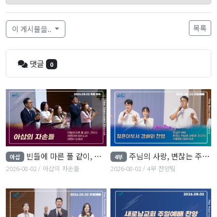
목록
이 게시물을..
댓글
0
빈들에 마른 풀 같이, 성령이여 임하소서, 성령이 오셨네
주님의 사랑, 변찮는 주님의 사랑과, 사랑한다 말하시네
아삽
4부
2026-08-02
아삽의 자손들
2026-08-02
4부 찬양팀