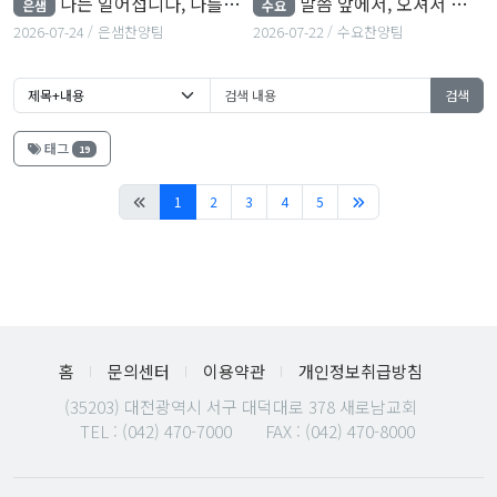
나는 일어섭니다, 나를 향한 주의 사랑, 내 마음을 가득채운...
말씀 앞에서, 오셔서 다스리소서, 주 품에 품으소서
은샘
수요
2026-07-24
은샘찬양팀
2026-07-22
수요찬양팀
검색
태그
19
(current)
1
2
3
4
5
홈
문의센터
이용약관
개인정보취급방침
(35203) 대전광역시 서구 대덕대로 378 새로남교회
TEL :
(042) 470-7000
FAX : (042) 470-8000