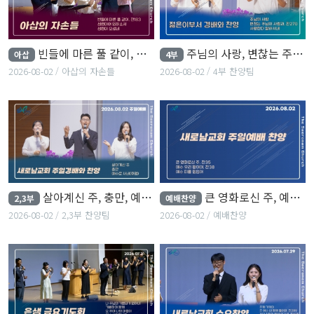
빈들에 마른 풀 같이, 성령이여 임하소서, 성령이 오셨네
주님의 사랑, 변찮는 주님의 사랑과, 사랑한다 말하시네
아삽
4부
2026-08-02
아삽의 자손들
2026-08-02
4부 찬양팀
살아계신 주, 충만, 예수로 사네(후렴)
큰 영화로신 주, 예수 우리 왕이여, 예수 피를 힘입어
2,3부
예배찬양
2026-08-02
2,3부 찬양팀
2026-08-02
예배찬양