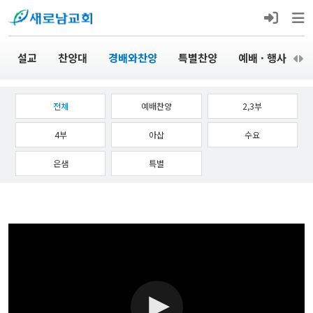
설교
찬양대
경배와찬양
특별찬양
예배 · 행사
전체
예배찬양
2,3부
4부
아삽
수요
은샘
특별