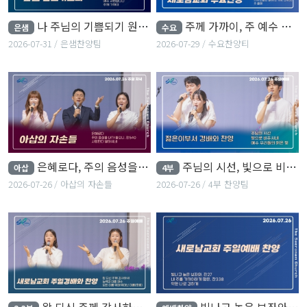
나 주님의 기쁨되기 원하네, 기뻐하며 왕께...
주께 가까이, 주 예수 내 맘에 들어와, 주의 친절한 팔에 안기세...
은샘
수요
2026-07-31
은샘찬양팀
2026-07-29
수요찬양티
은혜로다, 주의 음성을 내가 들으니, 사랑한다 말하시네
주님의 시선, 빛으로 비추시네, 예수 우리들의 밝은 빛
아삽
4부
2026-07-26
아삽의 자손들
2026-07-26
4부 찬양팀
왕 되신 주께 감사하세, 능력의 이름 예수, 모든 이름 위에 뛰어난 이름
빛나고 높은 보좌와, 내 주를 가까이하게 함은, 약한 나로 강하게