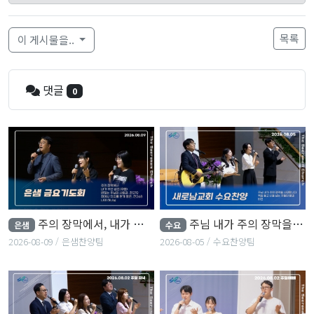
목록
이 게시물을..
댓글
0
주의 장막에서, 내가 주인 삼은, s찮는 주님의 사랑과...
주님 내가 주의 장막을 사모합니다,복음 들고 산을...
은샘
수요
2026-08-09
은샘찬양팀
2026-08-05
수요찬양팀