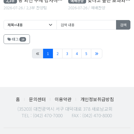
2,3부
예배찬양
2026-07-26
2,3부 찬양팀
2026-07-26
예배찬양
검색
태그
19
(current)
1
2
3
4
5
홈
문의센터
이용약관
개인정보취급방침
(35203) 대전광역시 서구 대덕대로 378 새로남교회
TEL :
(042) 470-7000
FAX : (042) 470-8000