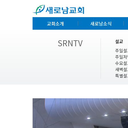
교회소개
새로남소식
SRNTV
설교
주일설
주일저
수요설
새벽설
특별설