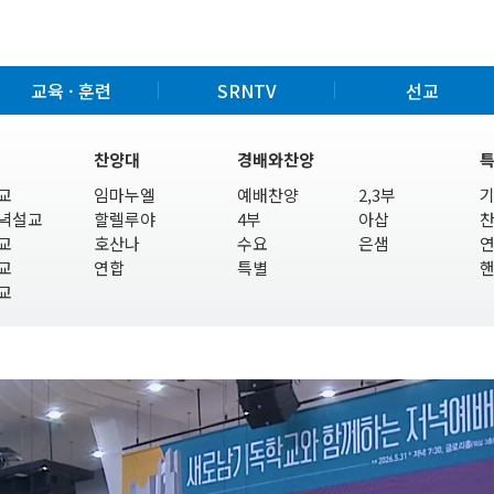
교육 · 훈련
SRNTV
선교
찬양대
경배와찬양
교
임마누엘
예배찬양
2,3부
녁설교
할렐루야
4부
아삽
교
호산나
수요
은샘
교
연합
특별
교