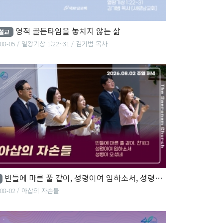
영적 골든타임을 놓치지 않는 삶
설교
08-05
열왕기상 1:22~31
김기범 목사
빈들에 마른 풀 같이, 성령이여 임하소서, 성령이 오셨네
08-02
아삽의 자손들