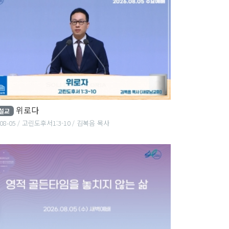
위로다
설교
08-05
고린도후서1:3-10
김복음 목사