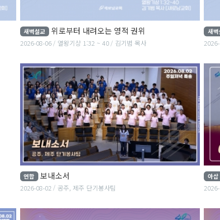
위로부터 내려오는 영적 권위
새벽설교
새벽
2026-08-06
열왕기상 1:32 ~ 40
김기범 목사
2026-
집사
보내소서
연합
아삽
2026-08-02
공주, 제주 단기봉사팀
2026-