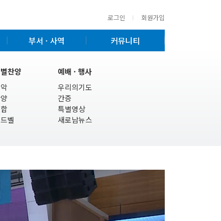
로그인
회원가입
부서 · 사역
커뮤니티
특별찬양
예배 · 행사
기악
우리의기도
찬양
간증
연합
특별영상
핸드벨
새로남뉴스