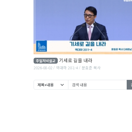
기세로 길을 내라
주일저녁설교
2026-08-02
역대하 20:1-4
문효준 목사