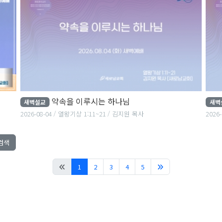
약속을 이루시는 하나님
새벽설교
새벽
2026-08-04
열왕기상 1:11~21
김지원 목사
2026-
검색
(current)
1
2
3
4
5