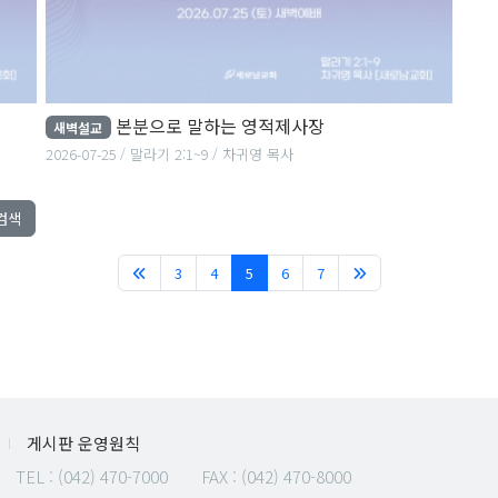
본분으로 말하는 영적제사장
새벽설교
2026-07-25
말라기 2:1~9
차귀영 목사
검색
(current)
3
4
5
6
7
게시판 운영원칙
TEL :
(042) 470-7000
FAX : (042) 470-8000