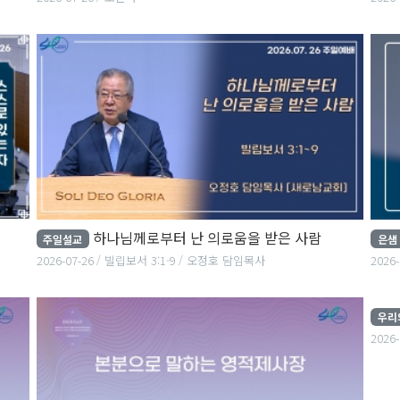
하나님께로부터 난 의로움을 받은 사람
주일설교
은샘
2026-07-26
빌립보서 3:1-9
오정호 담임목사
2026-
우리
20
2026-