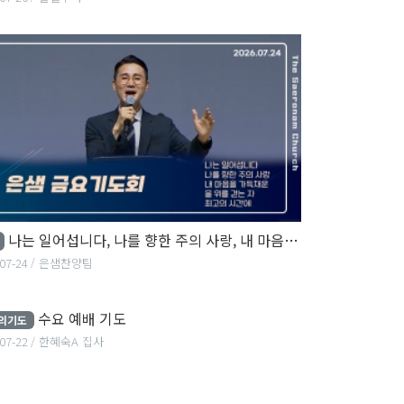
나는 일어섭니다, 나를 향한 주의 사랑, 내 마음을 가득채운...
07-24
은샘찬양팀
수요 예배 기도
수요 예배 기도
의기도
26-07-22
한혜숙A 집사
07-22
한혜숙A 집사