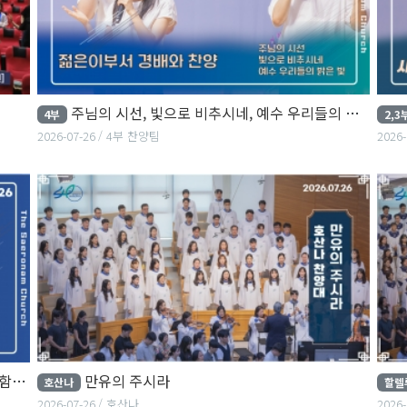
주님의 시선, 빛으로 비추시네, 예수 우리들의 밝은 빛
4부
2,3
2026-07-26
4부 찬양팀
2026-
하게
만유의 주시라
호산나
할렐
2026-07-26
호산나
2026-