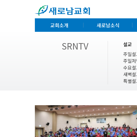
교회소개
새로남소식
SRNTV
설교
주일설
주일저
수요설
새벽설
특별설