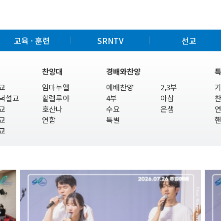
교육 · 훈련
SRNTV
선교
찬양대
경배와찬양
교
임마누엘
예배찬양
2,3부
녁설교
할렐루야
4부
아삽
교
호산나
수요
은샘
교
연합
특별
교