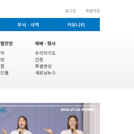
로그인
회원가입
부서 · 사역
커뮤니티
특별찬양
예배 · 행사
기악
우리의기도
찬양
간증
연합
특별영상
핸드벨
새로남뉴스