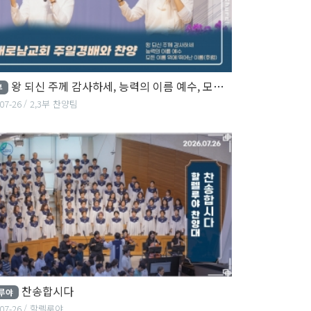
왕 되신 주께 감사하세, 능력의 이름 예수, 모든 이름 위에 뛰어난 이름
부
07-26
2,3부 찬양팀
찬송합시다
루야
07-26
할렐루야