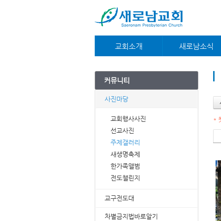
교회소개
새로남소식
교회안내
대외언론
새가족안내
공지사항
커뮤니티
예배시간안내
교우소식
약도/주차안내
주보
사진마당
담임목사
e-book
재정부
온라인사무실
교회행사사진
*
섬기는분들
선교사진
주제갤러리
새생명축제
한가족앨범
전도챌린지
교구전도대
차별금지법바로알기