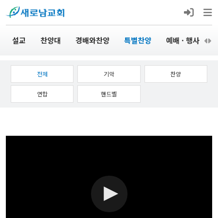
설교
찬양대
경배와찬양
특별찬양
예배 · 행사
전체
기악
찬양
연합
핸드벨