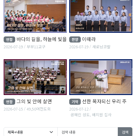
바다의 길을, 하늘에 빛을
이때라
연합
찬양
2026-07-19
부부11교구
2026-07-19
새로남코랄
그의 빛 안에 살면
선한 목자되신 우리 주
연합
기악
2026-07-15
49,50여전도회
2026-07-12
공혜린 성도, 배지원 집사
검색