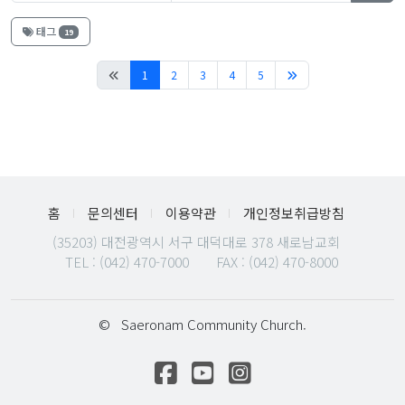
태그
19
(current)
1
2
3
4
5
홈
문의센터
이용약관
개인정보취급방침
(35203) 대전광역시 서구 대덕대로 378 새로남교회
TEL :
(042) 470-7000
FAX : (042) 470-8000
©
Saeronam Community Church.