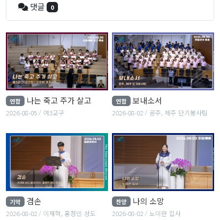
댓글
0
나는 죽고 주가 살고
보내소서
연합
연합
2026-08-05
여3교구
2026-08-02
공주, 제주 단기봉사팀
겸손
나의 소망
기악
찬양
2026-08-02
이재혁, 홍정민 성도
2026-08-02
노미란 집사