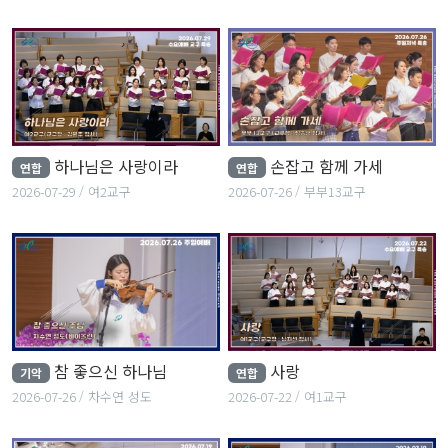
하나님은 사랑이라
손잡고 함께 가세
연합
연합
2026-07-29
여2교구
2026-07-26
부부13교구
참 좋으신 하나님
사랑
기악
연합
2026-07-26
차수연 성도
2026-07-22
여1교구