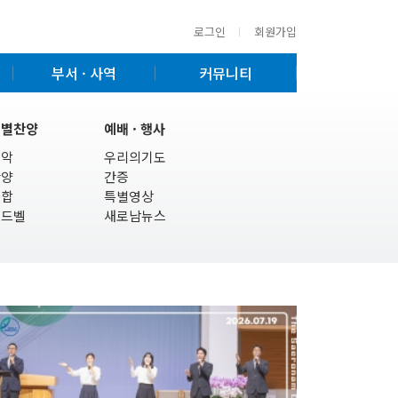
로그인
회원가입
부서 · 사역
커뮤니티
특별찬양
예배 · 행사
기악
우리의기도
찬양
간증
연합
특별영상
핸드벨
새로남뉴스