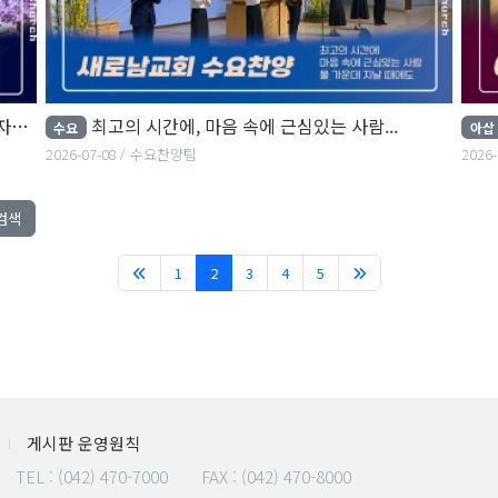
..
최고의 시간에, 마음 속에 근심있는 사람...
수요
아삽
2026-07-08
수요찬양팀
2026-
검색
(current)
1
2
3
4
5
게시판 운영원칙
TEL :
(042) 470-7000
FAX : (042) 470-8000