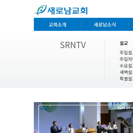
교회소개
새로남소식
SRNTV
설교
주일설
주일저
수요설
새벽설
특별설