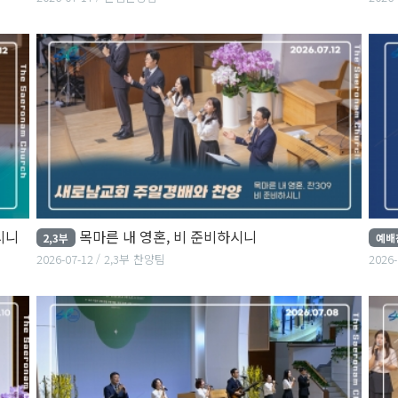
시니
목마른 내 영혼, 비 준비하시니
2,3부
예배
2026-07-12
2,3부 찬양팀
2026-