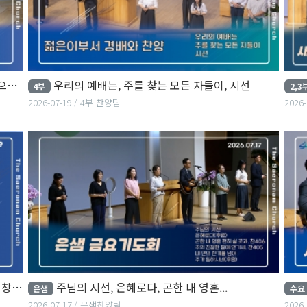
서
우리의 예배는, 주를 찾는 모든 자들이, 시선
4부
2,3
2026-07-19
4부 찬양팀
2026-
버지
주님의 시선, 은혜로다, 곤한 내 영혼...
은샘
수요
2026-07-17
은샘찬양팀
2026-