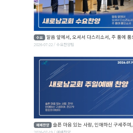
말씀 앞에서, 오셔서 다스리소서, 주 품에 품으소
수요
2026-07-22
수요찬양팀
슬픈 마음 있는 사람, 인애하신 구세주여, 창조의 아
예배찬양
2026-07-19
예배찬양