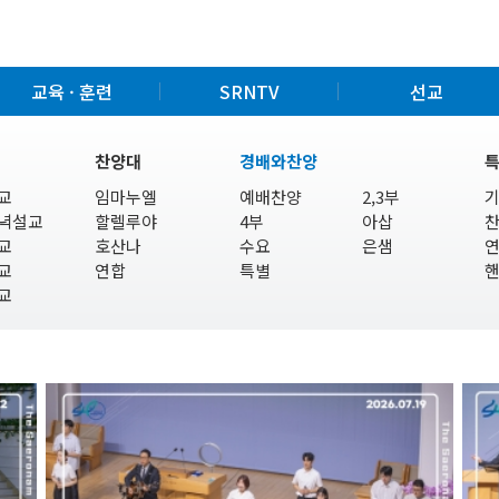
교육 · 훈련
SRNTV
선교
찬양대
경배와찬양
교
임마누엘
예배찬양
2,3부
녁설교
할렐루야
4부
아삽
교
호산나
수요
은샘
교
연합
특별
교