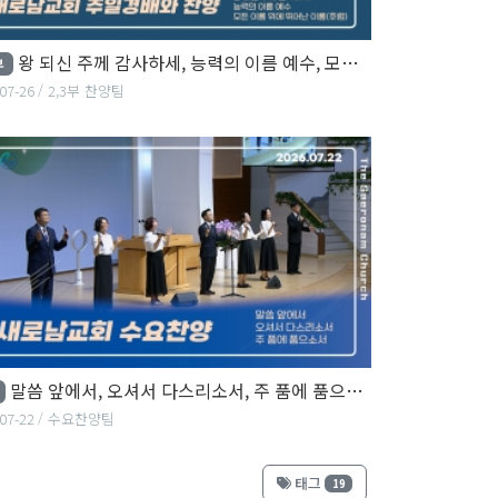
왕 되신 주께 감사하세, 능력의 이름 예수, 모든 이름 위에 뛰어난 이름
부
07-26
2,3부 찬양팀
말씀 앞에서, 오셔서 다스리소서, 주 품에 품으소서
07-22
수요찬양팀
태그
19