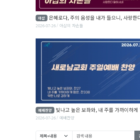
은혜로다, 주의 음성을 내가 들으니, 사랑한다 말하시
아삽
2026-07-26
아삽의 자손들
빛나고 높은 보좌와, 내 주를 가까이하게 함은, 약한 나로 강
예배찬양
2026-07-26
예배찬양