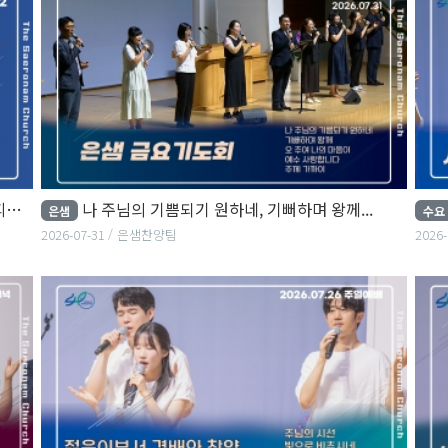
어
나 주님의 기쁨되기 원하네, 기뻐하며 왕께...
은샘
수요
2026-07-31
은샘찬양팀
2026-