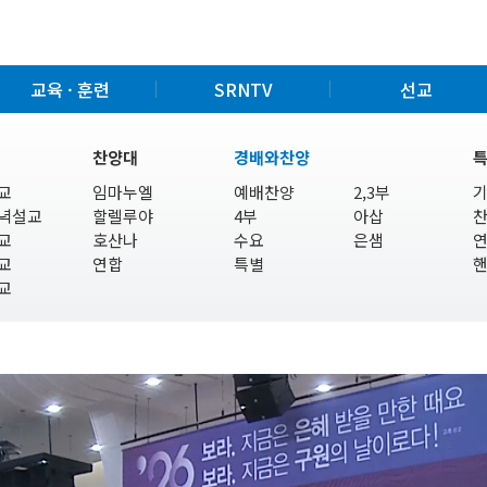
교육 · 훈련
SRNTV
선교
찬양대
경배와찬양
교
임마누엘
예배찬양
2,3부
녁설교
할렐루야
4부
아삽
교
호산나
수요
은샘
교
연합
특별
교