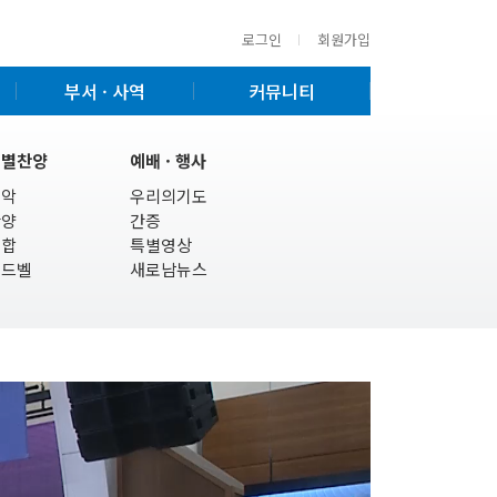
로그인
회원가입
부서 · 사역
커뮤니티
특별찬양
예배 · 행사
기악
우리의기도
찬양
간증
연합
특별영상
핸드벨
새로남뉴스