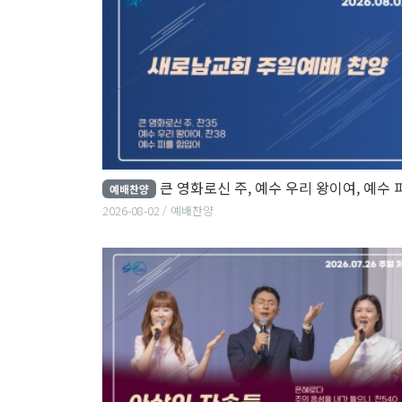
큰 영화로신 주, 예수 우리 왕이여, 예수 피를 힘입
예배찬양
2026-08-02
예배찬양