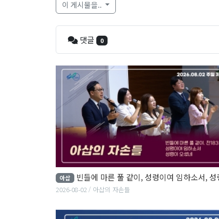
이 게시물을..
댓글
0
빈들에 마른 풀 같이, 성령이여 임하소서, 성령이 오셨
아삽
2026-08-02
아삽의 자손들