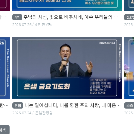
네
주님의 시선, 빛으로 비추시네, 예수 우리들의 밝은 빛
4부
2,3
2026-07-26
4부 찬양팀
2026-
하게
나는 일어섭니다, 나를 향한 주의 사랑, 내 마음을 가득채운...
은샘
수요
2026-07-24
은샘찬양팀
2026-
검색