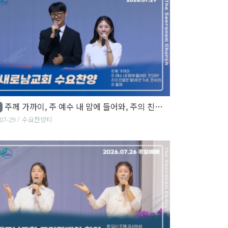
주께 가까이, 주 예수 내 맘에 들어와, 주의 친절한 팔에 안기세...
07-29
수요찬양티