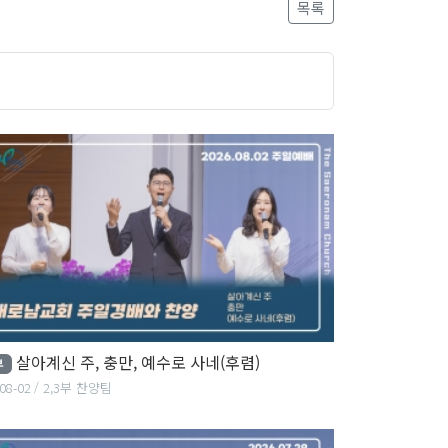
목록
살아계신 주, 충만, 예수로 사네(후렴)
부
08-02
2,3부 찬양팀