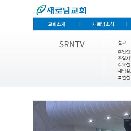
교회소개
새로남소식
SRNTV
설교
주일설
주일저
수요설
새벽설
특별설