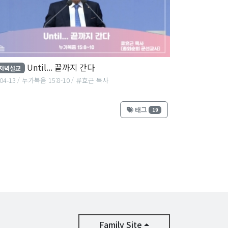
Until... 끝까지 간다
저녁설교
04-13
누가복음 15:8-10
류효근 목사
태그
19
Family Site