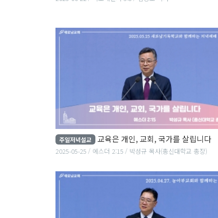
교육은 개인, 교회, 국가를 살립니다
주일저녁설교
2025-05-25
에스더 2:15
박성규 목사(총신대학교 총장)