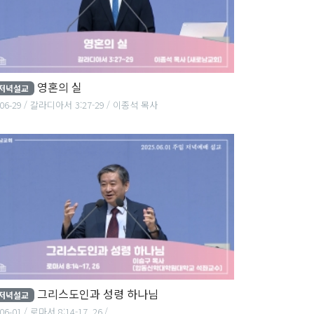
영혼의 실
저녁설교
06-29
갈라디아서 3:27-29
이종석 목사
그리스도인과 성령 하나님
저녁설교
06-01
로마서 8:14-17, 26