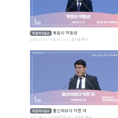
복음의 역동성
주일저녁설교
2025-07-13
디도서 1:1-4
김기범 목사
불신자보다 악한 자
주일저녁설교
2025-06-22
디모데전서 5:8
임창호 목사