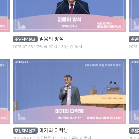
믿음의 방식
주일저녁설교
주일
2025-07-06
하박국 2:1-4
서문 강 목사
2025-
마가의 다락방
주일저녁설교
주일
2025-06-08
마가복음 14:12-17
유병성 목사
2025-