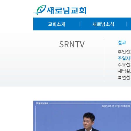
교회소개
새로남소식
SRNTV
설교
주일설
주일저
수요설
새벽설
특별설