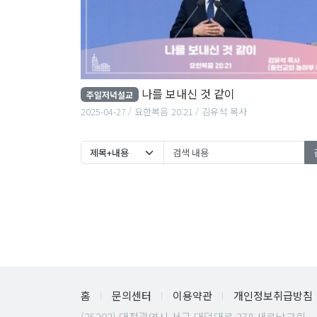
나를 보내신 것 같이
주일저녁설교
2025-04-27
요한복음 20:21
김유석 목사
홈
문의센터
이용약관
개인정보취급방침
(35203) 대전광역시 서구 대덕대로 378 새로남교회