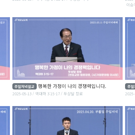
이승
행복한 가정이 나의 경쟁력입니다.
주일저녁설교
주일
2025-05-13
역대하 3:15-17
두상달 장로
2025-