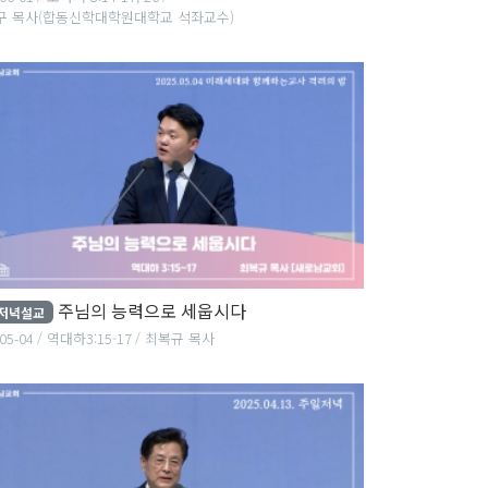
구 목사(합동신학대학원대학교 석좌교수)
주님의 능력으로 세웁시다
저녁설교
05-04
역대하3:15-17
최복규 목사