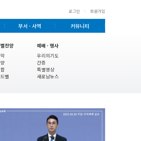
로그인
회원가입
부서 · 사역
커뮤니티
특별찬양
예배 · 행사
기악
우리의기도
찬양
간증
연합
특별영상
핸드벨
새로남뉴스