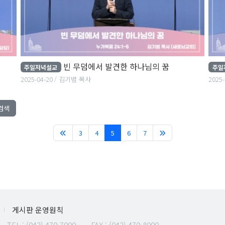
빈 무덤에서 발견한 하나님의 꿈
주일저녁설교
주일
2025-04-20
김기범 목사
2025-
검색
(current)
3
4
5
6
7
게시판 운영원칙
TEL :
(042) 470-7000
FAX : (042) 470-8000