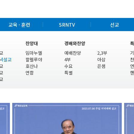
교육 · 훈련
SRNTV
선교
찬양대
경배와찬양
교
임마누엘
예배찬양
2,3부
녁설교
할렐루야
4부
아삽
교
호산나
수요
은샘
교
연합
특별
교