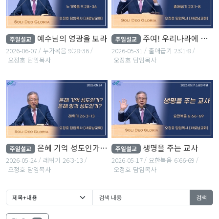
예수님의 영광을 보라
주여! 우리나라에 복을 내리소서
주일설교
주일설교
2026-06-07
누가복음 9:28-36
2026-05-31
출애굽기 23:1-8
오정호 담임목사
오정호 담임목사
은혜 기억 성도인가? 은혜 망각 성도인가?
생명을 주는 교사
주일설교
주일설교
2026-05-24
레위기 26:3-13
2026-05-17
요한복음 6:66-69
오정호 담임목사
오정호 담임목사
검색