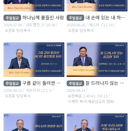
하나님께 붙들린 사람
내 손에 있는 내 하나님의 율법
주일설교
주일설교
2026-07-05
사도행전 27:20-26
2026-06-28
에스라 7:11-20
오정호 담임목사
오정호 담임목사
구름 같이 둘러싼 허다한 증인들을 보라
잘 드러나지 않는 섬김의 가치
주일설교
주일설교
2026-06-21
히브리서 12:1-3
2026-06-14
오정호 담임목사
요한복음 1:40-42, 6:8-13
이재학 목사(새로남교회 협동)