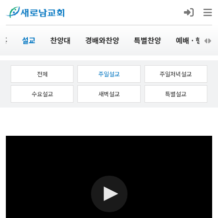
 홈
설교
찬양대
경배와찬양
특별찬양
예배 · 행사
전체
주일설교
주일저녁설교
수요설교
새벽설교
특별설교