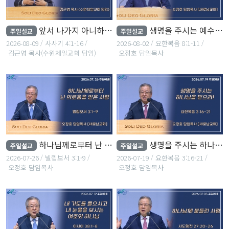
앞서 나가지 아니하시느냐
생명을 주시는 예수님!
주일설교
주일설교
2026-08-09
사사기 4:1-16
2026-08-02
요한복음 8:1-11
김근영 목사(수원제일교회 담임)
오정호 담임목사
하나님께로부터 난 의로움을 받은 사람
생명을 주시는 하나님을 믿으라!
주일설교
주일설교
2026-07-26
빌립보서 3:1-9
2026-07-19
요한복음 3:16-21
오정호 담임목사
오정호 담임목사