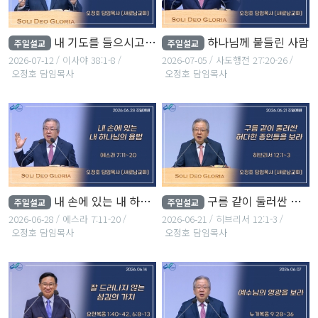
내 기도를 들으시고 내 눈물을 보시는 여호와 하나님
하나님께 붙들린 사람
주일설교
주일설교
2026-07-12
이사야 38:1-8
2026-07-05
사도행전 27:20-26
오정호 담임목사
오정호 담임목사
내 손에 있는 내 하나님의 율법
구름 같이 둘러싼 허다한 증인들을 보라
주일설교
주일설교
2026-06-28
에스라 7:11-20
2026-06-21
히브리서 12:1-3
오정호 담임목사
오정호 담임목사