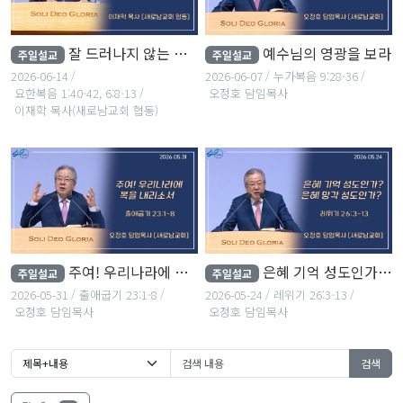
잘 드러나지 않는 섬김의 가치
예수님의 영광을 보라
주일설교
주일설교
2026-06-14
2026-06-07
누가복음 9:28-36
요한복음 1:40-42, 6:8-13
오정호 담임목사
이재학 목사(새로남교회 협동)
주여! 우리나라에 복을 내리소서
은혜 기억 성도인가? 은혜 망각 성도인가?
주일설교
주일설교
2026-05-31
출애굽기 23:1-8
2026-05-24
레위기 26:3-13
오정호 담임목사
오정호 담임목사
검색