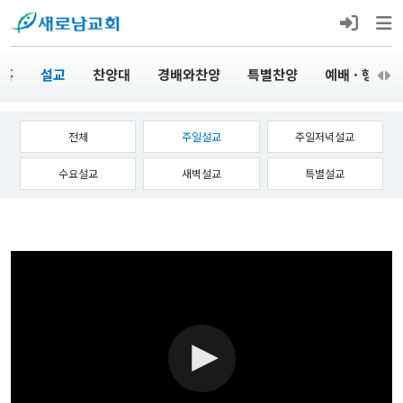
 홈
설교
찬양대
경배와찬양
특별찬양
예배 · 행사
전체
주일설교
주일저녁설교
수요설교
새벽설교
특별설교