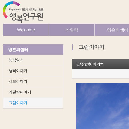
Welcome
라일락
영혼의샘터
환영합니다
라일락is
행복읽기
발행인칼럼
행복이야기
그림이야기
영혼의샘터
이전호보기
사모이야기
라일락후기 나눔터
라일락이야기
행복읽기
사모의 세상살기
그림이야기
고목(古木)의 가치
정기구독 신청
행복이야기
사모이야기
라일락이야기
그림이야기