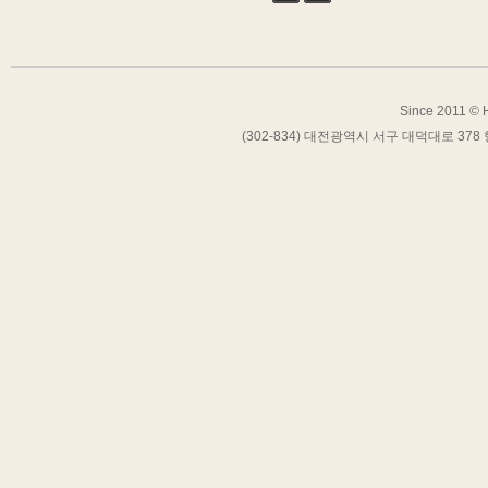
검색
태그
Since 2011 © H
(302-834) 대전광역시 서구 대덕대로 378 행복연구