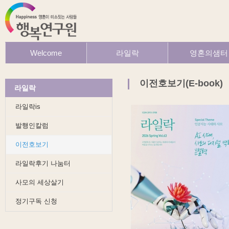
Welcome
라일락
영혼의샘터
환영합니다
라일락is
행복읽기
발행인칼럼
행복이야기
이전호보기(E-book)
라일락
이전호보기
사모이야기
라일락후기 나눔터
라일락이야기
라일락is
사모의 세상살기
그림이야기
정기구독 신청
발행인칼럼
이전호보기
라일락후기 나눔터
사모의 세상살기
정기구독 신청