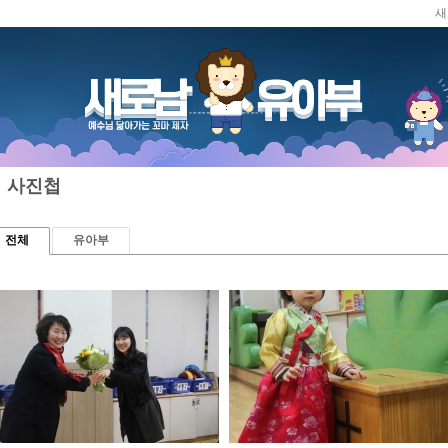
새
메뉴 건너뛰기
사진첩
전체
유아부