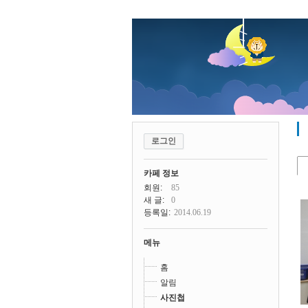
로그인
카페 정보
회원:
85
새 글:
0
등록일:
2014.06.19
메뉴
홈
알림
사진첩