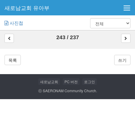
새로남교회 유아부
Tog
navi
사진첩
243 / 237
목록
쓰기
새로남교회
PC 버전
로그인
ⓒ SAERONAM Community Church.