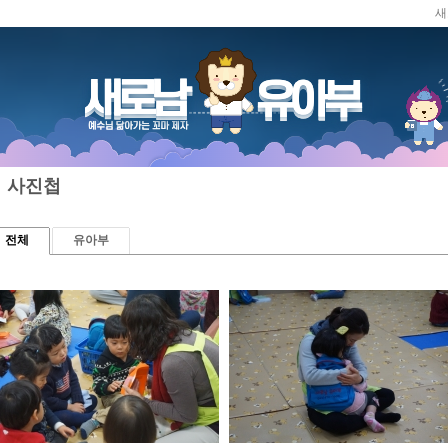
새
메뉴 건너뛰기
사진첩
전체
유아부