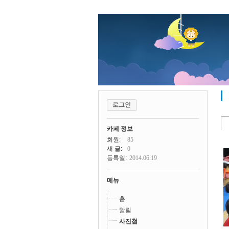
로그인
카페 정보
회원:
85
새 글:
0
등록일:
2014.06.19
메뉴
홈
알림
사진첩