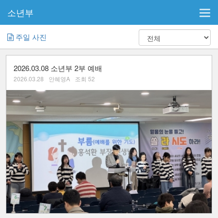
소년부
Tog
navi
주일 사진
2026.03.08 소년부 2부 예배
2026.03.28
안혜영A
조회 52