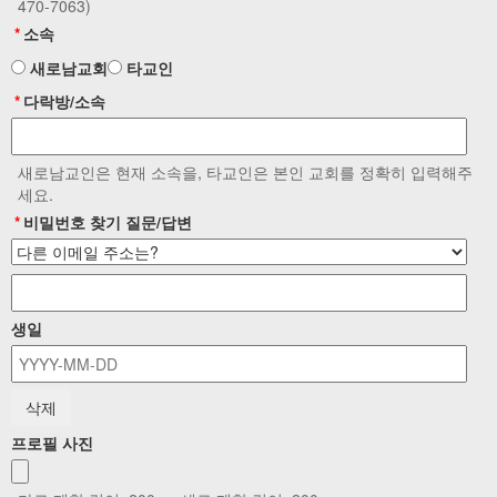
470-7063)
*
소속
새로남교회
타교인
*
다락방/소속
새로남교인은 현재 소속을, 타교인은 본인 교회를 정확히 입력해주
세요.
*
비밀번호 찾기 질문/답변
생일
프로필 사진