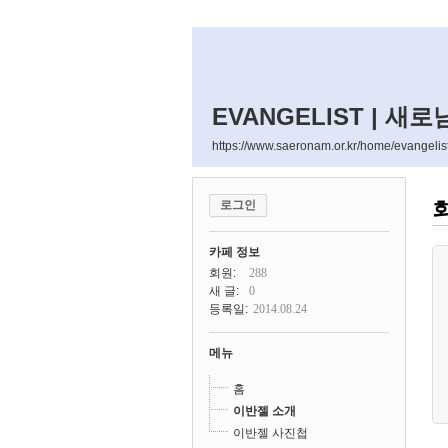
EVANGELIST | 새
https://www.saeronam.or.kr/home/evangelis
로그인
카페 정보
회원:
288
새 글:
0
등록일:
2014.08.24
메뉴
홈
이반젤 소개
이반젤 사진첩