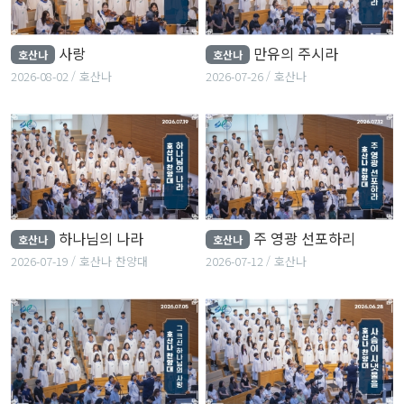
사랑
만유의 주시라
호산나
호산나
2026-08-02
호산나
2026-07-26
호산나
하나님의 나라
주 영광 선포하리
호산나
호산나
2026-07-19
호산나 찬양대
2026-07-12
호산나