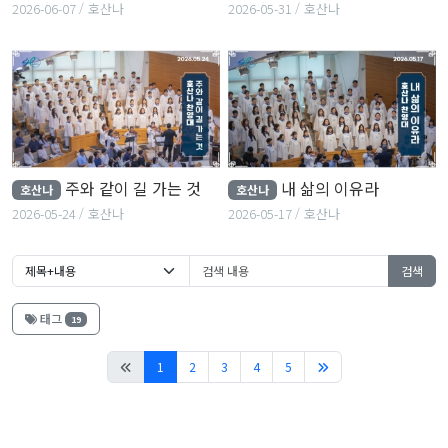
2026-06-07
호산나
2026-05-31
호산나
주와 같이 길 가는 것
내 삶의 이유라
호산나
호산나
2026-05-24
호산나
2026-05-17
호산나
검색
태그
19
(current)
1
2
3
4
5