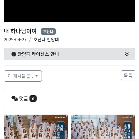
내 하나님이여
호산나
2025-04-27
호산나 찬양대
찬양곡 라이선스 안내
목록
이 게시물을..
댓글
0