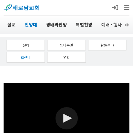
설교
찬양대
경배와찬양
특별찬양
예배 · 행사
전체
임마누엘
할렐루야
호산나
연합