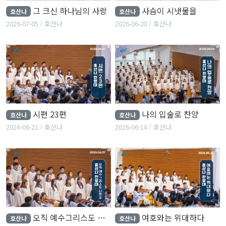
그 크신 하나님의 사랑
사슴이 시냇물을
호산나
호산나
2026-07-05
호산나
2026-06-28
호산나
시편 23편
나의 입술로 찬양
호산나
호산나
2026-06-21
호산나
2026-06-14
호산나
오직 예수그리스도 나의 주
여호와는 위대하다
호산나
호산나