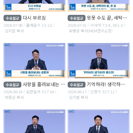
다시 부르심
윗못 수도 끝, 세탁자의 밭, 큰 길
수요설교
수요설교
2026-07-08
출애굽기 3:1-12
2026-07-01
이사야 7:3-4, 36:1-2
김지원 목사
유병성 목사(MEM연구소장)
사랑을 흘려보내는 공동체
기억하라! 생각하라! 물으라!
수요설교
수요설교
2026-06-24
요한일서 3:17-24
2026-06-17
신명기 32:7-12
박종삼 목사
김기범 목사