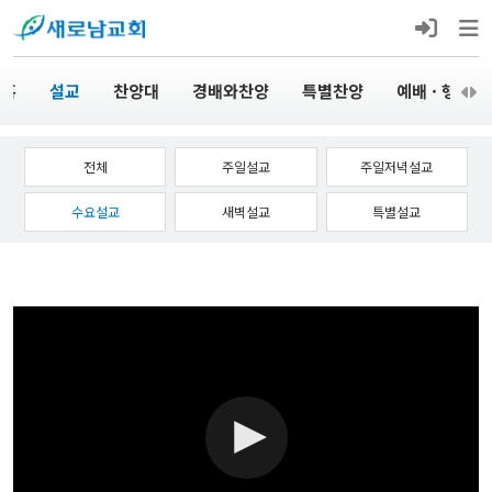
 홈
설교
찬양대
경배와찬양
특별찬양
예배 · 행사
전체
주일설교
주일저녁설교
수요설교
새벽설교
특별설교