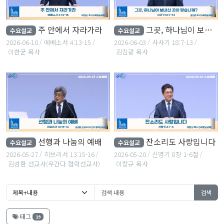
주 안에서 자라가라
그곳, 하나님이 보내신 곳이 맞습니까?
수요설교
수요설교
2026-06-10
에베소서 4:13-15
2026-06-03
사사기 18:7-13
이한균 목사
김진광 목사
선행과 나눔의 예배
잔소리도 사랑입니다
수요설교
수요설교
2026-05-27
히브리서 13:15-16
2026-05-20
신명기 8장 1-6절
김성환 선교사(우간다 협력선교사)
이창규 목사
검색
태그
19