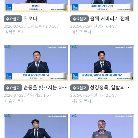
위로다
훌쩍 커버리기 전에
수요설교
수요설교
2026-08-05
고린도후서1:3-10
2026-07-29
신명기 6:4-9
김복음 목사
이창규 목사
순종을 빚으시는 하나님
성경정독, 일탈의 정상화를 극복하라
수요설교
수요설교
2026-07-22
창세기22:1-5
2026-07-15
말라기 2:1-9
이슬기 목사
차귀영 목사