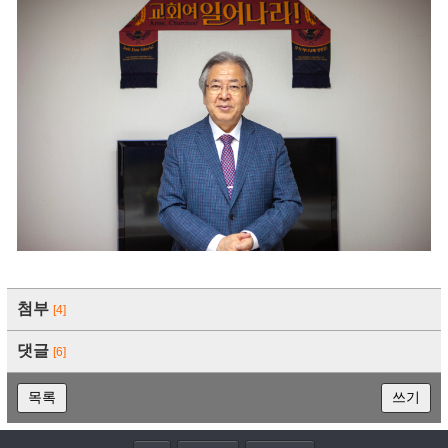
첨부
[4]
댓글
[6]
목록
쓰기