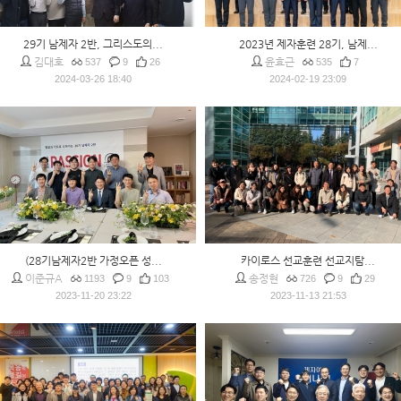
29기 남제자 2반, 그리스도의...
2023년 제자훈련 28기, 남제...
김대호
윤효근
537
9
26
535
7
2024-03-26 18:40
2024-02-19 23:09
(28기남제자2반 가정오픈 성...
카이로스 선교훈련 선교지탐...
이준규A
송정현
1193
9
103
726
9
29
2023-11-20 23:22
2023-11-13 21:53