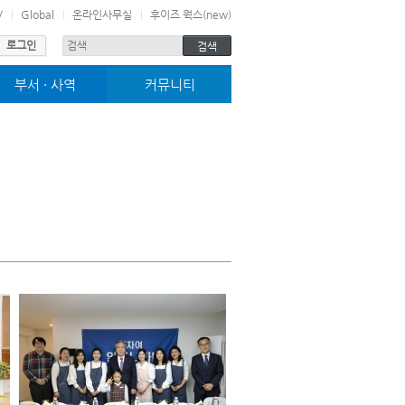
V
Global
온라인사무실
후이즈 웍스(new)
로그인
부서 · 사역
커뮤니티
미취학부서
사진마당
어린이부서
교구전도대
청소년부서
차별금지법바로알기
젊은이부서
고린도전서 13장
그로잉252
블레싱
여호수아