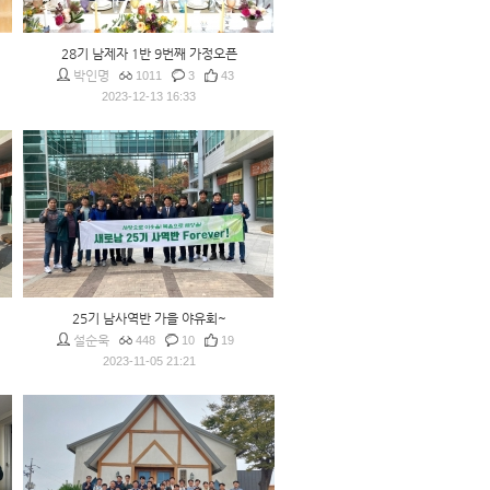
28기 남제자 1반 9번째 가정오픈
박인명
1011
3
43
2023-12-13 16:33
25기 남사역반 가을 야유회~
설순욱
448
10
19
2023-11-05 21:21