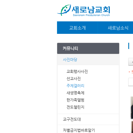
교회소개
새로남소식
교회안내
대외언론
새가족안내
공지사항
커뮤니티
예배시간안내
교우소식
약도/주차안내
주보
사진마당
담임목사
e-book
재정부
온라인사무실
교회행사사진
*
섬기는분들
선교사진
주제갤러리
새생명축제
한가족앨범
전도챌린지
교구전도대
차별금지법바로알기