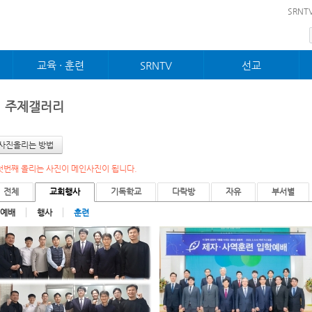
메뉴 건너뛰기
SRNT
교육 · 훈련
SRNTV
선교
제자 · 사역훈련
설교
선교
순장훈련
찬양대
국제교회
주제갤러리
성장프로그램
경배와찬양
농아교회
젊은이제자훈련
특별찬양
역사전시관
전도폭발훈련
예배 · 행사
사진올리는 방법
 첫번째 올리는 사진이 메인사진이 됩니다.
전체
교회행사
기독학교
다락방
자유
부서별
예배
행사
훈련