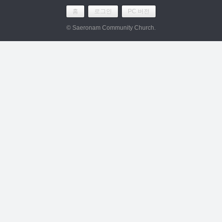
홈
로그인
PC 버전
© Saeronam Community Church.