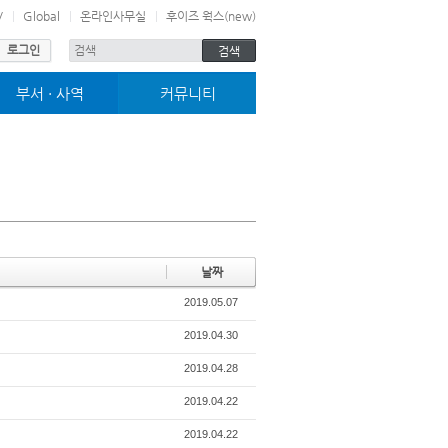
V
Global
온라인사무실
후이즈 웍스(new)
로그인
부서 · 사역
커뮤니티
미취학부서
사진마당
어린이부서
교구전도대
청소년부서
차별금지법바로알기
젊은이부서
고린도전서 13장
그로잉252
블레싱
여호수아
날짜
2019.05.07
2019.04.30
2019.04.28
2019.04.22
2019.04.22