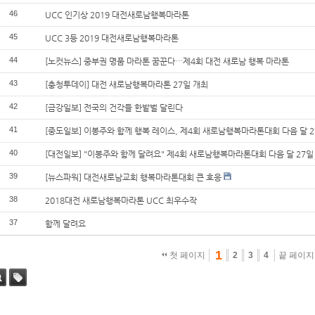
46
UCC 인기상 2019 대전새로남행복마라톤
45
UCC 3등 2019 대전새로남행복마라톤
44
[노컷뉴스] 중부권 명품 마라톤 꿈꾼다…제4회 대전 새로남 행복 마라톤
43
[충청투데이] 대전 새로남행복마라톤 27일 개최
42
[금강일보] 전국의 건각들 한밭벌 달린다
41
[중도일보] 이봉주와 함께 행복 레이스, 제4회 새로남행복마라톤대회 다음 달 2
40
[대전일보] "이봉주와 함께 달려요" 제4회 새로남행복마라톤대회 다음 달 27일
39
[뉴스파워] 대전새로남교회 행복마라톤대회 큰 호응
38
2018대전 새로남행복마라톤 UCC 최우수작
37
함께 달려요
1
첫 페이지
2
3
4
끝 페이
태그
색