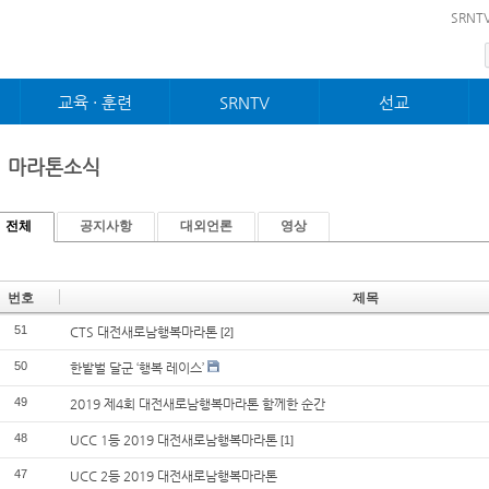
메뉴 건너뛰기
SRNT
교육 · 훈련
SRNTV
선교
제자 · 사역훈련
설교
선교
순장훈련
찬양대
국제교회
마라톤소식
성장프로그램
경배와찬양
농아교회
젊은이제자훈련
특별찬양
역사전시관
전도폭발훈련
예배 · 행사
전체
공지사항
대외언론
영상
번호
제목
51
CTS 대전새로남행복마라톤
[2]
50
한밭벌 달군 ‘행복 레이스’
49
2019 제4회 대전새로남행복마라톤 함께한 순간
48
UCC 1등 2019 대전새로남행복마라톤
[1]
47
UCC 2등 2019 대전새로남행복마라톤