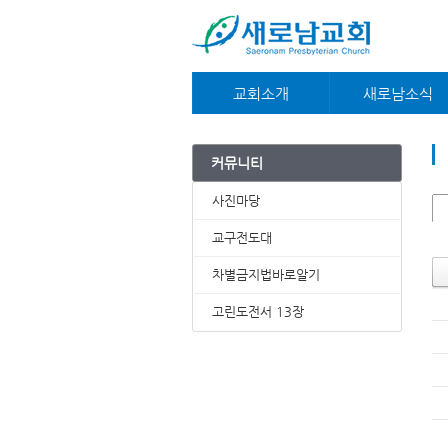
교회소개
새로남소식
교회안내
대외언론
새가족안내
공지사항
커뮤니티
예배시간안내
교우소식
약도/주차안내
주보
사진마당
담임목사
e-book
재정부
온라인사무실
교구전도대
섬기는분들
차별금지법바로알기
고린도전서 13장