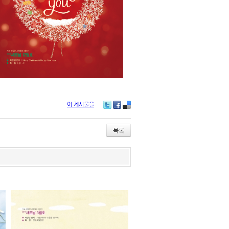
이 게시물을
T
Fa
De
wi
ce
lici
tte
bo
ou
목록
r
ok
s