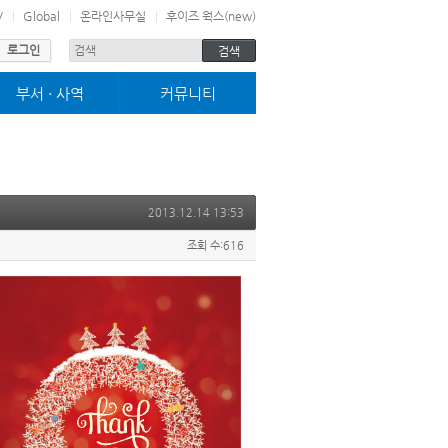
V
Global
온라인사무실
후이즈 웍스(new)
로그인
부서 · 사역
커뮤니티
미취학부서
사진마당
어린이부서
교구전도대
청소년부서
차별금지법바로알기
젊은이부서
고린도전서 13장
그로잉252
2013.12.14 13:53
블레싱
여호수아
조회 수:616