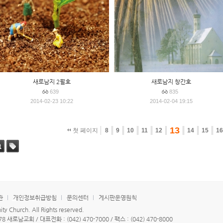
새로남지 2월호
새로남지 창간호
639
835
2014-02-23 10:22
2014-02-04 19:15
13
첫 페이지
8
9
10
11
12
14
15
16
색
태그
관
개인정보취급방침
문의센터
게시판운영원칙
 Church. All Rights reserved.
새로남교회 / 대표전화 : (042) 470-7000 / 팩스 : (042) 470-8000