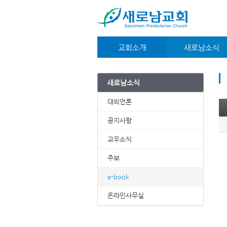
교회소개
새로남소식
교회안내
대외언론
새가족안내
공지사항
새로남소식
예배시간안내
교우소식
약도/주차안내
주보
대외언론
담임목사
e-book
재정부
온라인사무실
공지사항
섬기는분들
교우소식
주보
e-book
온라인사무실