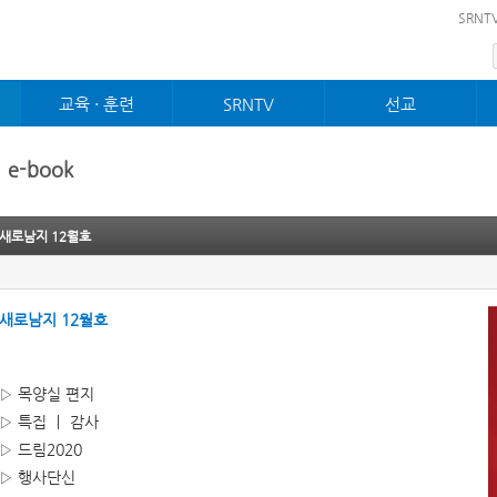
메뉴 건너뛰기
SRNT
교육 · 훈련
SRNTV
선교
제자 · 사역훈련
설교
선교
순장훈련
찬양대
국제교회
e-book
성장프로그램
경배와찬양
농아교회
젊은이제자훈련
특별찬양
역사전시관
전도폭발훈련
예배 · 행사
새로남지 12월호
새로남지 12월호
▷ 목양실 편지
▷ 특집 ㅣ 감사
▷ 드림2020
▷ 행사단신