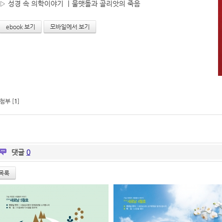
▷ 성경 속 의학이야기 ㅣ물맷돌과 골리앗의 죽음
ebook 보기
모바일에서 보기
첨부 [
1
]
댓글
0
목록