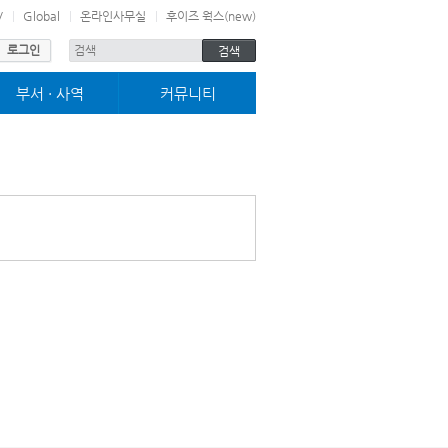
V
Global
온라인사무실
후이즈 웍스(new)
로그인
부서 · 사역
커뮤니티
미취학부서
사진마당
어린이부서
교구전도대
청소년부서
차별금지법바로알기
젊은이부서
고린도전서 13장
그로잉252
블레싱
여호수아