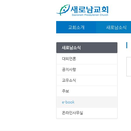
교회소개
새로남소식
교회안내
대외언론
새가족안내
공지사항
새로남소식
예배시간안내
교우소식
약도/주차안내
주보
대외언론
담임목사
e-book
재정부
온라인사무실
공지사항
섬기는분들
교우소식
주보
e-book
온라인사무실