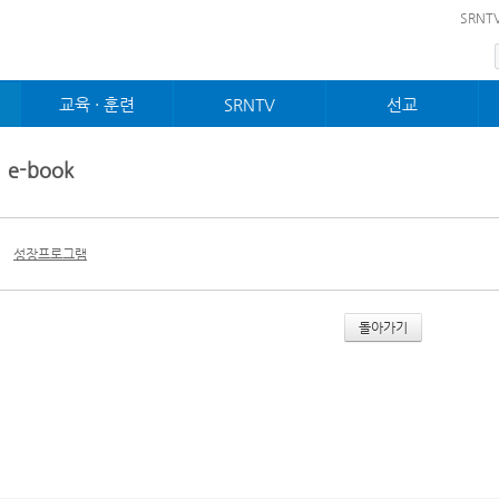
메뉴 건너뛰기
SRNT
교육 · 훈련
SRNTV
선교
제자 · 사역훈련
설교
선교
순장훈련
찬양대
국제교회
e-book
성장프로그램
경배와찬양
농아교회
젊은이제자훈련
특별찬양
역사전시관
전도폭발훈련
예배 · 행사
성장프로그램
돌아가기