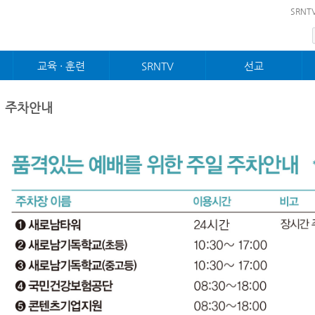
메뉴 건너뛰기
SRNT
교육 · 훈련
SRNTV
선교
제자 · 사역훈련
설교
선교
순장훈련
찬양대
국제교회
주차안내
성장프로그램
경배와찬양
농아교회
젊은이제자훈련
특별찬양
역사전시관
전도폭발훈련
예배 · 행사