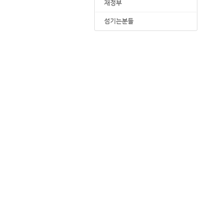
재정부
섬기는분들