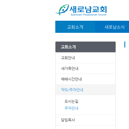
교회소개
새로남소식
교회안내
대외언론
새가족안내
공지사항
교회소개
예배시간안내
교우소식
약도/주차안내
주보
교회안내
담임목사
e-book
재정부
온라인사무실
새가족안내
섬기는분들
예배시간안내
약도/주차안내
오시는길
주차안내
담임목사