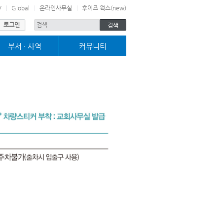
V
Global
온라인사무실
후이즈 웍스(new)
로그인
부서 · 사역
커뮤니티
미취학부서
사진마당
어린이부서
교구전도대
청소년부서
차별금지법바로알기
젊은이부서
고린도전서 13장
그로잉252
블레싱
여호수아